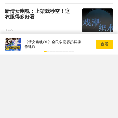
新倩女幽魂：上架就秒空！这
衣服得多好看
08-29
《倩女幽魂OL》全民争霸赛奶妈操
《新倩女幽魂》暑期新服上线
查看
作建议
啦！PVE团本BOSS轻松拿捏
07-30
轻松get秦始皇级别霸气坐
骑，《新倩女幽魂》助你一臂
之力！
07-29
新倩女幽魂：重燃先秦热血，
还原帝王之家宿命纠葛