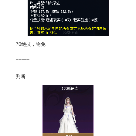
70绝技，物免
=====
判断