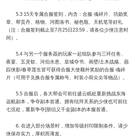
5.3 15天专属合服签到，内含：合服·魂碎片、功勋奖
章、帮贡丹、格物、河图洛书、秘色瓶、天机笔等好礼
（注：合服签到截止至
7月25日23:59
，请各位少侠注意时
间）。
5.4 与另一个服务器的玩家一起组队参与三环任务、
夜宴、五灵钗、河伯水患、皇城夺书、画壁/土木战殇、蘋
踪侠影/春草莲生皆可获得合服大使额外奖励的合服·魂碎
片（可用于兑换合服专属称号、时装小荷尖尖等物品）。
5.5 合服后，各大帮会可前往盛云眠处重新挑战东海
远航副本，争夺副本首通。拥有结拜关系的少侠也可前往
七弦处，重新争夺[朋侣义千金]副本的本服首通。
6. 在进入部分场景时，增加等级封印限制条件。请少
侠保存实力，厚积而薄发。