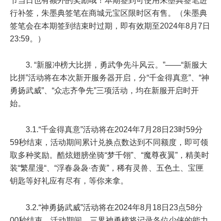
节当日也有额外的奖励哦！本期签到可使用朱墨典签笔进
行补签，朱墨典签笔在商城元宝区限时区有售。（朱墨典
签笔会在本期签到结束时过期，即有效期至
2024年8月7日
23:59
。）
3. “新服冲榜大比拼，勇武争先斗风云。”——“新服大
比拼”活动将在本次新开服务器开启，分“千金得真意”、“神
勇扬武威”、“众志齐争先”三项活动，均在新服开启时开
始。
3.1.“千金得真意”活动将在
2024年7月28日23时59分
59秒
结束，活动期间累计兑换点数达到不同额度，即可领
取多种奖励。酷炫翅膀坐骑“梦千翎”、“魔尊夜翼”，精美时
装“繁星漫“、“浮春袅袅·杏黄”，稀有灵兽、五色土、宝匣
钥匙等好礼应有尽有，等你来拿。
3.2.“神勇扬武威”活动将在
2024年8月18日23点58分
00秒
结束，活动期间，三界神勇榜将记录各位少侠的能力