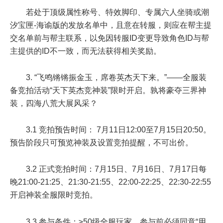
若处于顶级属性称号、特效脚印、专属六人坐骑或潮
汐宝匣-海谕版的发放名单中，且意在转服，则应在帮主提
交名单前与帮主联系，以免因转服ID变更导致角色ID与帮
主提供的ID不一致，而无法获得相关奖励。
3. “飞鸣锵锵振金玉，席卷英杰天下来。”——全服装
备竞拍活动“天下英杰竞神装”限时开启。孰将豪夺三界神
装，四海八荒大展风采？
3.1 竞拍预告时间：
7月11日12:00至7月15日20:50
。
预告阶段只可预览神装及设置竞拍提醒，不可出价。
3.2 正式竞拍时间：
7月15日、7月16日、7月17日每
晚21:00-21:25、21:30-21:55、22:00-22:25、22:30-22:55
开启神装全服限时竞拍。
3.3 参与条件：
≥50级
全服玩家，参与前必须同意“用