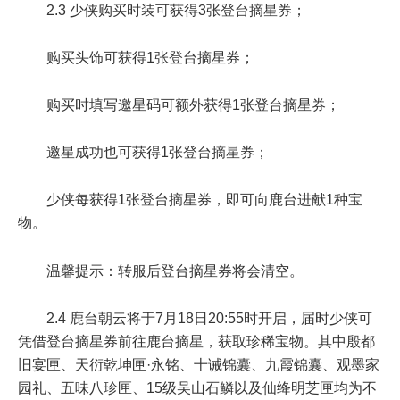
2.3 少侠购买时装可获得3张登台摘星券；
购买头饰可获得1张登台摘星券；
购买时填写邀星码可额外获得1张登台摘星券；
邀星成功也可获得1张登台摘星券；
少侠每获得1张登台摘星券，即可向鹿台进献1种宝
物。
温馨提示：转服后登台摘星券将会清空。
2.4 鹿台朝云将于
7月18日20:55
时开启，届时少侠可
凭借登台摘星券前往鹿台摘星，获取珍稀宝物。其中殷都
旧宴匣、天衍乾坤匣·永铭、十诫锦囊、九霞锦囊、观墨家
园礼、五味八珍匣、15级吴山石鳞以及仙绛明芝匣均为不