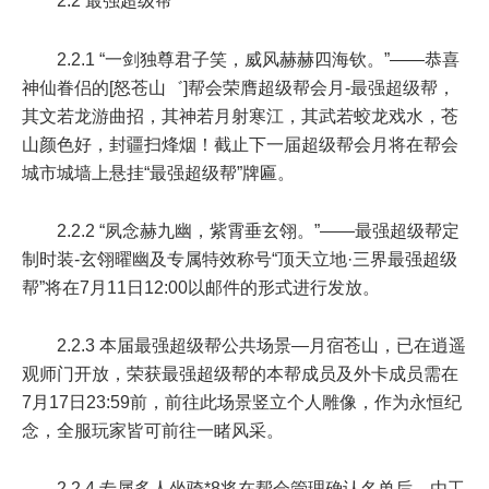
2.2 最强超级帮
2.2.1 “一剑独尊君子笑，威风赫赫四海钦。”——恭喜
神仙眷侣的[怒苍山゛]帮会荣膺超级帮会月-最强超级帮，
其文若龙游曲招，其神若月射寒江，其武若蛟龙戏水，苍
山颜色好，封疆扫烽烟！截止下一届超级帮会月将在帮会
城市城墙上悬挂“最强超级帮”牌匾。
2.2.2 “夙念赫九幽，紫霄垂玄翎。”——最强超级帮定
制时装-玄翎曜幽及专属特效称号“顶天立地·三界最强超级
帮”将在
7月11日12:00
以邮件的形式进行发放。
2.2.3 本届最强超级帮公共场景—月宿苍山，已在逍遥
观师门开放，荣获最强超级帮的本帮成员及外卡成员需在
7月17日23:59前
，前往此场景竖立个人雕像，作为永恒纪
念，全服玩家皆可前往一睹风采。
2.2.4 专属多人坐骑*8将在帮会管理确认名单后，由工