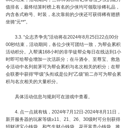
值排名，最终结算时榜上有名的少侠均可领取珍稀礼品，
内含各式称号、时装，名次靠前的少侠还可获得稀有翅膀
坐骑“元**”。
3.3. “众志齐争先”活动将在
2024年8月25日22点00分
00秒
结束，活动期间，各位少侠可团结一致，为帮会累积
活动积分。入帮满
168小时
的非学徒帮众每日在线达到
1小
时
即可给帮会增加一次活跃分；在斗酒令、至尊宝、救急
令活动中名列前茅可为帮会累积与名次相关的积分；在帮
会联赛中获得“甲级”头衔或是位列“乙级”前二亦可为帮会累
积与名次相关的大量积分。
具体活动信息与规则可在游戏中查看。
4. 点一点就有钱，
2024年7月12日-2024年8月11日
，
新开服务器的玩家等级
≥11、21、26、30级
时可分别获得
招财进宝小钱袋、和气生财小钱袋、花开富贵小钱袋、堆