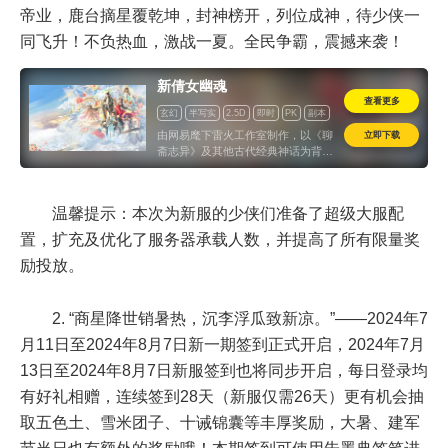
帝业，鹿台摘星覆乾坤，封神榜开，列位成神，待少侠一
同飞升！不负热血，激战一夏。全民争霸，震撼来袭！
新倩女幽魂
查看更多
玄幻
半写实
2.5D
即时
PK
副本
免费
怀旧
立即下载
由网易麾下雷火工作室制作，以《聊
斋志异》及其他古代经典神话为背景
的2.5D即时制仙侠网游《倩女幽魂
OL》二次封测正在进行中，最新情
报抢先看！
温馨提示：本次为新服的少侠们准备了超级大服配
置，扩充及优化了服务器承载人数，并提高了所有限量奖
励投放。
2. “商星降世销暑热，沉李浮瓜致新凉。”——
2024年7
月11日至2024年8月7日
新一期签到正式开启，
2024年7月
13日至2024年8月7日
新服签到也将同步开启，每日登录均
有好礼相赠，连续签到28天（新服仅需26天）更有机会抽
取五色土、雪米团子、十诫锦囊等丰厚奖励，大暑、建军