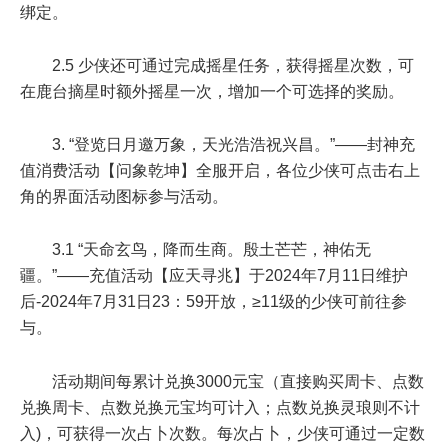
绑定。
2.5 少侠还可通过完成摇星任务，获得摇星次数，可
在鹿台摘星时额外摇星一次，增加一个可选择的奖励。
3. “登览日月邀万象，天光浩浩祝兴昌。”——封神充
值消费活动【问象乾坤】全服开启，各位少侠可点击右上
角的界面活动图标参与活动。
3.1 “天命玄鸟，降而生商。殷土芒芒，神佑无
疆。”——充值活动【应天寻兆】于
2024年7月11日维护
后-2024年7月31日23：59
开放，≥11级的少侠可前往参
与。
活动期间每累计兑换
3000元宝
（直接购买周卡、点数
兑换周卡、点数兑换元宝均可计入；点数兑换灵琅则不计
入)，可获得一次占卜次数。每次占卜，少侠可通过一定数