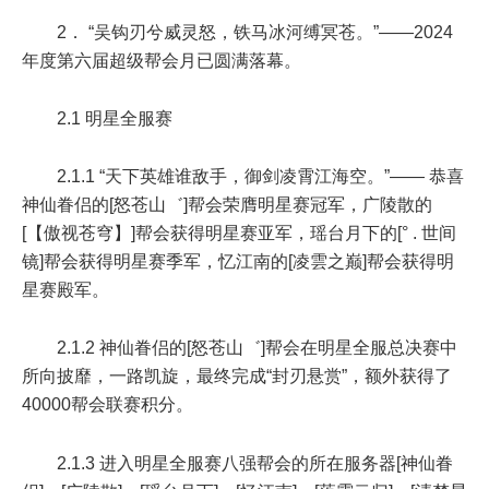
2． “吴钩刃兮威灵怒，铁马冰河缚冥苍。”——2024
年度第六届超级帮会月已圆满落幕。
2.1 明星全服赛
2.1.1 “天下英雄谁敌手，御剑凌霄江海空。”—— 恭喜
神仙眷侣的[怒苍山゛]帮会荣膺明星赛冠军，广陵散的
[【傲视苍穹】]帮会获得明星赛亚军，瑶台月下的[° . 世间
镜]帮会获得明星赛季军，忆江南的[凌雲之巅]帮会获得明
星赛殿军。
2.1.2 神仙眷侣的[怒苍山゛]帮会在明星全服总决赛中
所向披靡，一路凯旋，最终完成“封刃悬赏”，额外获得了
40000
帮会联赛积分。
2.1.3 进入明星全服赛八强帮会的所在服务器
[神仙眷