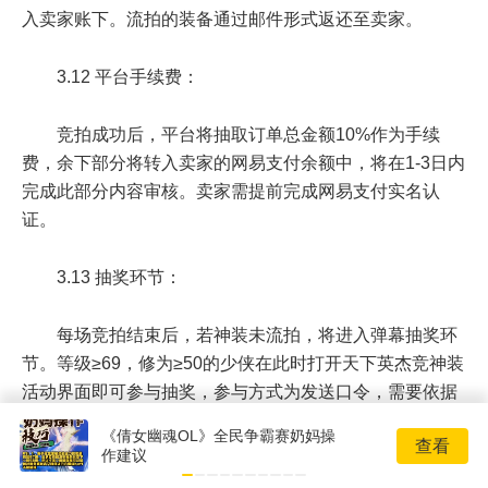
入卖家账下。流拍的装备通过邮件形式返还至卖家。
3.12 平台手续费：
竞拍成功后，平台将抽取订单总金额
10%
作为手续
费，余下部分将转入卖家的网易支付余额中，将在1-3日内
完成此部分内容审核。卖家需提前完成网易支付实名认
证。
3.13 抽奖环节：
每场竞拍结束后，若神装未流拍，将进入弹幕抽奖环
节。
等级≥69
，
修为≥50
的少侠在此时打开天下英杰竞神装
活动界面即可参与抽奖，参与方式为发送口令，需要依据
口令顺序正确输入。每场弹幕抽奖均有5个中奖名额，其
《倩女幽魂OL》全民争霸赛奶妈操
查看
中3个中奖名额发放给正确拼写口令速度前三的少侠，另
作建议
外2个中奖名额在发送口令的其他少侠中随机产生。中奖