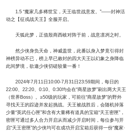
1.5 “魔家几多稀世宝，天王临世战意发。”——封神活
动之【征戎战天王】全服开启。
天狐此梦，正值殷商西岐对阵于前，战意凛冽之时。
然少侠身负天命，神威盖世，此番以身入梦竟引得封
神榜异动不已，榜上早已敕封的四大天王以幻象之身降临
此间梦境，欲邀少侠切磋较量一番！
2024年7月11日10:00-7月31日23:59
期间，每日的
22:00、22:20、0:10、0:30均会在“商星故梦”刷出两大天王
（世界Boss）。
≥50级
的玩家，可前往“商星故梦”的野外
寻找天王的踪迹并发起挑战。天王被战胜后，会随机掉落
少量“英武任心匣”和含有大量稀有道具的宝箱“天王密匣”，
密匣可通过多人合力开启从而减少开启时间，每位参与开
启“天王密匣”的少侠均可在成功开启宝箱后获得一份“魔家·