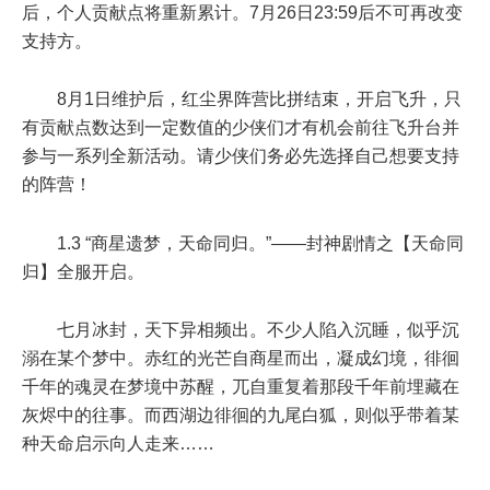
后，个人贡献点将重新累计。
7月26日23:59后
不可再改变
支持方。
8月1日维护后
，红尘界阵营比拼结束，开启飞升，只
有贡献点数达到一定数值的少侠们才有机会前往飞升台并
参与一系列全新活动。请少侠们务必先选择自己想要支持
的阵营！
1.3 “商星遗梦，天命同归。”——封神剧情之【天命同
归】全服开启。
七月冰封，天下异相频出。不少人陷入沉睡，似乎沉
溺在某个梦中。赤红的光芒自商星而出，凝成幻境，徘徊
千年的魂灵在梦境中苏醒，兀自重复着那段千年前埋藏在
灰烬中的往事。而西湖边徘徊的九尾白狐，则似乎带着某
种天命启示向人走来……