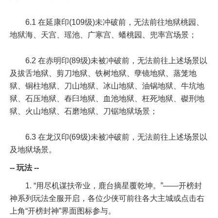
6.1 在延康印(109级)未冲破前，无法前往地狱桃园、
地狱海、天宫、瑶池、广寒宫、蟠桃园、兜率宫场景；
6.2 在赤明印(89级)未被冲破前，无法前往上述场景以
及拔舌地狱、剪刀地狱、铁树地狱、孽镜地狱、蒸笼地
狱、铜柱地狱、刀山地狱、冰山地狱、油锅地狱、牛坑地
狱、石压地狱、舂臼地狱、血池地狱、枉死地狱、磔刑地
狱、火山地狱、石磨地狱、刀锯地狱场景；
6.3 在龙汉印(69级)未被冲破前，无法前往上述场景以
及地狱场景。
-- 玩法 --
1. “用尽机谋扶帝业，鹿台摘星覆乾坤。”——开榜封
神系列玩法全服开启，各位少侠可前往各大主城或点击右
上角“开榜封神”界面图标参与。