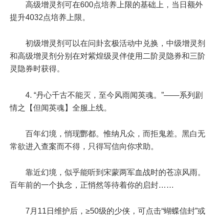
高级增灵剂可在600点培养上限的基础上，当日额外
提升4032点培养上限。
初级增灵剂可以在问卦玄极活动中兑换，中级增灵剂
和高级增灵剂分别在对紫煌级灵伴使用二阶灵隐券和三阶
灵隐券时获得。
4. “丹心千古不能灭，至今风雨闻英魂。”——系列剧
情之【但闻英魂】全服上线。
百年幻境，悄现酆都。惟纳凡众，而拒鬼差。黑白无
常欲进入查案而不得，只得写信向你求助。
靠近幻境，似乎能听到宋蒙两军血战时的苍凉风雨。
百年前的一个执念，正悄然等待着你的启封……
7月11日维护后
，
≥50级
的少侠，可点击“蝴蝶信封”或