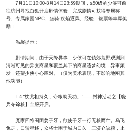
7月11日10:00-8月14日23:59
期间，
≥50级
的少侠可前
往杭州寻找白狐开启剧情体验，完成剧情可获得专属称
号、专属家园NPC、坐骑·疾焰逐风、经验、银票等丰厚奖
励！
温馨提示：
剧情期间，由于天降异事，少侠可在镇郊荒野观测到
清晰可见的异变商星和覆盖其下的商星遗梦幻境，异事频
发，还望少侠小心应对。（仅为美术表现，不影响地图其
他功能）
1.4 “枕戈相持久，夺粮助天功。”——封神活动之【骁
兵夺馀粮】全服开启。
魔家四将围困姜子牙，欲使子牙一行无粮而亡。乌飞
兔走，日转星移，众将士困于城内日久，三济仓缺粮，止