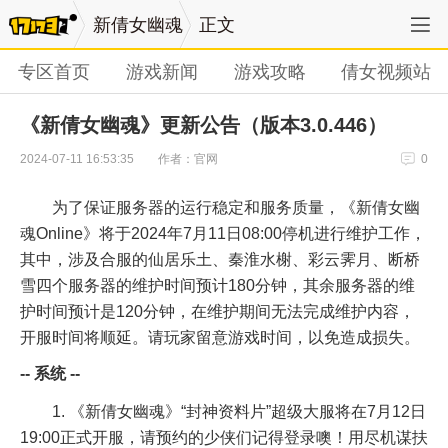
新倩女幽魂
正文
专区首页
游戏新闻
游戏攻略
倩女视频站
《新倩女幽魂》更新公告（版本3.0.446）
作者：官网
2024-07-11 16:53:35
0
为了保证服务器的运行稳定和服务质量，《新倩女幽
魂Online》将于
2024年7月11日08:00
停机进行维护工作，
其中，涉及合服的
仙居乐土、秦淮水榭、彩云霁月、断桥
雪
四个服务器的维护时间预计
180分钟
，其余服务器的维
护时间预计是
120分钟
，在维护期间无法完成维护内容，
开服时间将顺延。请玩家留意游戏时间，以免造成损失。
-- 系统 --
1. 《新倩女幽魂》“封神资料片”超级大服将在
7月12日
19:00
正式开服，请预约的少侠们记得登录噢！用尽机谋扶