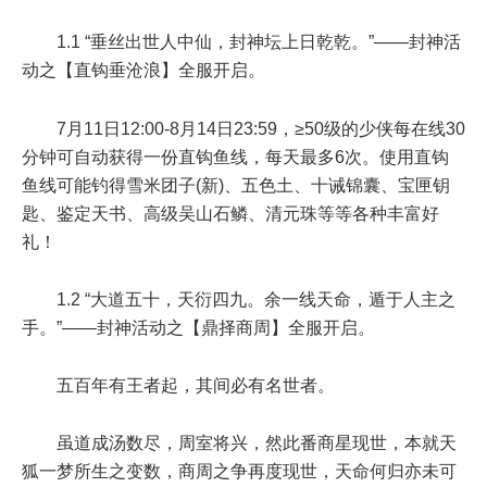
1.1 “垂丝出世人中仙，封神坛上日乾乾。”——封神活
动之【直钩垂沧浪】全服开启。
7月11日12:00-8月14日23:59
，
≥50级
的少侠每在线
30
分钟
可自动获得一份直钩鱼线，每天最多
6次
。使用直钩
鱼线可能钓得雪米团子(新)、五色土、十诫锦囊、宝匣钥
匙、鉴定天书、高级吴山石鳞、清元珠等等各种丰富好
礼！
1.2 “大道五十，天衍四九。余一线天命，遁于人主之
手。”——封神活动之【鼎择商周】全服开启。
五百年有王者起，其间必有名世者。
虽道成汤数尽，周室将兴，然此番商星现世，本就天
狐一梦所生之变数，商周之争再度现世，天命何归亦未可