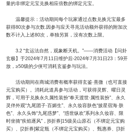
量的非绑定元宝兑换相应倍数的绑定元宝。
温馨提示：活动期间每个玩家通过点数兑换元宝最多
获得80次参与次数.因参与应天寻兆活动额外获得的附加次
数不计入上述80次，单独另算，没有次数上限。
3.2 “玄运法自然，观象断天机。”——消费活动【问卦
玄极】于
2024年7月11日维护后-2024年7月31日23：59
开
放，
≥50级
的少侠可消耗玄鉴参与玩法。
活动期间在商城消费有概率获得玄鉴·熹微（也可直接
元宝购买）。消耗此道具参与活动，可获得灵辉、曜日灵
辉，可用于兑换永久属性装扮“奉天渡世·属性装扮”、永久
灵伴外观“九尾团子·百媚生”、永久妆容肤色“披星宿海·肤
色”、永久头饰“九尾惑梦”、“惑世纵欢”系列永久妆容、限
时坐骑“疾焰逐风”，[6折券]15级吴山原石（不绑定元宝购
买）、[2折券]紫定瓶（不绑定元宝购买）、甄惠券、[3折