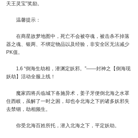
天王灵宝”奖励。
温馨提示：
在商星故梦地图中，死亡不会被夺魂，被击杀不掉落
器之魂、银两、不绑定物品以及经验，非安全区无法减少
PK值。
1.6 “倒海生劫相，潜渊定妖邪。”——封神之【倒海现
妖劫】活动全服上线！
魔家四将兵临城下各施异术，姜子牙便倒北海之水罩
住西岐，虽解了一时之困，却也令北海之下的诸多妖邪失
去禁锢，劫相频生。
你受北海百姓所托，潜入北海之下，平定妖劫。