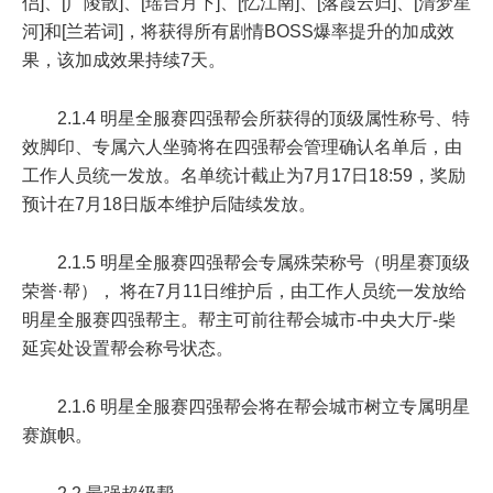
侣]、[广陵散]、[瑶台月下]、[忆江南]、[落霞云归]、[清梦星
河]
和
[兰若词]
，将获得所有剧情BOSS爆率提升的加成效
果，该加成效果持续
7天
。
2.1.4 明星全服赛四强帮会所获得的顶级属性称号、特
效脚印、专属六人坐骑将在四强帮会管理确认名单后，由
工作人员统一发放。名单统计截止为
7月17日18:59
，奖励
预计在
7月18日版本维护后
陆续发放。
2.1.5 明星全服赛四强帮会专属殊荣称号（明星赛顶级
荣誉·帮）， 将在
7月11日维护后
，由工作人员统一发放给
明星全服赛四强帮主。帮主可前往帮会城市-中央大厅-柴
延宾处设置帮会称号状态。
2.1.6 明星全服赛四强帮会将在帮会城市树立专属明星
赛旗帜。