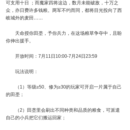
可支用十日 ；而魔家四将这边，数月未能破敌，十万之
众，亦日费许多钱粮。两军不约而同，都将目光投向了西
岐城外的麦田……
天命授你田垄，予你兵力，在这场粮草争夺中，且盼
你伸出援手。
开放时间：
7月11日10:00-7月24日23:59
玩法说明：
（1）
等级≥50
、
修为≥30
的玩家可开启一片属于自己
的田垄；
（2）田垄里会刷出不同种类和品质的粮食，可派遣
自己的小兵把它们搬运回家；