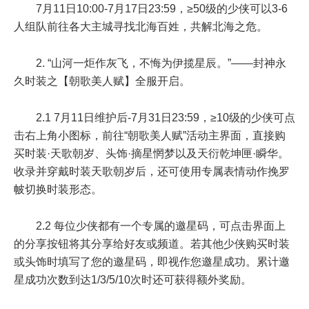
7月11日10:00-7月17日23:59
，
≥50级
的少侠可以
3-6
人
组队前往各大主城寻找北海百姓，共解北海之危。
2. “山河一炬作灰飞，不悔为伊揽星辰。”——封神永
久时装之【朝歌美人赋】全服开启。
2.1
7月11日维护后-7月31日23:59
，
≥10级
的少侠可点
击右上角小图标，前往“朝歌美人赋”活动主界面，直接购
买时装·天歌朝岁、头饰·摘星惘梦以及天衍乾坤匣·瞬华。
收录并穿戴时装天歌朝岁后，还可使用专属表情动作挽罗
帔切换时装形态。
2.2 每位少侠都有一个专属的邀星码，可点击界面上
的分享按钮将其分享给好友或频道。若其他少侠购买时装
或头饰时填写了您的邀星码，即视作您邀星成功。累计邀
星成功次数到达
1/3/5/10次
时还可获得额外奖励。