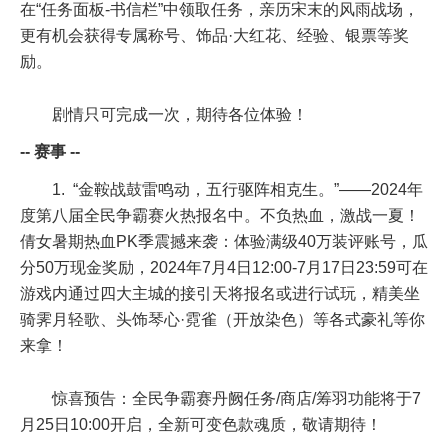
在“任务面板-书信栏”中领取任务，亲历宋末的风雨战场，
更有机会获得专属称号、饰品·大红花、经验、银票等奖
励。
剧情只可完成一次，期待各位体验！
-- 赛事 --
1. “金鞍战鼓雷鸣动，五行驱阵相克生。”——2024年
度第八届全民争霸赛火热报名中。不负热血，激战一夏！
倩女暑期热血PK季震撼来袭：体验满级40万装评账号，瓜
分50万现金奖励，
2024年7月4日12:00-7月17日23:59
可在
游戏内通过四大主城的接引天将报名或进行试玩，精美坐
骑霁月轻歌、头饰琴心·霓雀（开放染色）等各式豪礼等你
来拿！
惊喜预告：全民争霸赛丹阙任务/商店/筹羽功能将于
7
月25日10:00
开启，全新可变色款魂质，敬请期待！