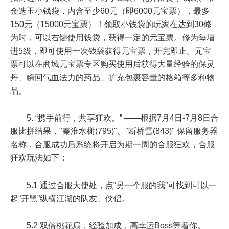
金迭玉小钱袋，内含至少60元（即6000元宝票），最多
150元（15000元宝票）！领取小钱袋的玩家在达到
30修
为
时，可以右键使用钱袋，获得一定的元宝票。修为每增
进
5级
，即可使用一次钱袋获得元宝票，开完即止。元宝
票可以在商城元宝票专区购买使用后获得大量经验的保灵
丹、瞬回气血法力的药品、扩充包裹容量的格箱等多种物
品。
5. “携手前行，共享狂欢。” ——根据7月4日-7月8日合
服比拼结果，"
秦淮水榭(795)
"、"
断桥雪(843)
" 保留服务器
名称，合服成功后系统将开启为期一周的合服狂欢，合服
狂欢玩法如下：
5.1 通过合服大使处，点“另一个服的我”可找到可以一
起“开黑”纵横江湖的队友、侠侣。
5.2 双倍桃花扇，经验加成，高幸运Boss等着你。