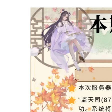
ChinaJ
美ShowGi