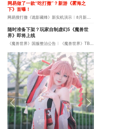
网易做了一款“吃打撤”？新游《雾海之
下》首曝！
网易搜打撤《诡影藏锋》新实机演示
8月新游前瞻：《诡秘之主》领衔
随时准备下架？玩家自制虚幻5《魔兽世
界》即将上线
《魔兽世界》国服整治公告
《魔兽世界》TBC周年大更：双经典团本回归！