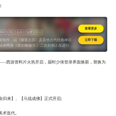
!
查看更多
即时
PK
副本
免费
怀旧
立即下载
室制作，以《聊斋志异》及其他古代经典神话
制仙侠网游《倩女幽魂OL》二次封测正在进行
！
”——西游资料片火热开启，届时少侠登录界面焕新，替换为
【天命归来】、【斗战成佛】正式开启;
美术迭代。