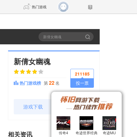
热门游戏
DNF
传奇4
剑网3旗舰版
新天龙八部
新倩女幽魂
211185
自由
诛仙世界
新仙侠5
22
热门游戏榜
第
名
投一票
游戏下载
官网
相关资讯
传奇4
传奇4
奇迹世界经典
奇迹世界经典
奇迹MU
奇迹MU
更多»