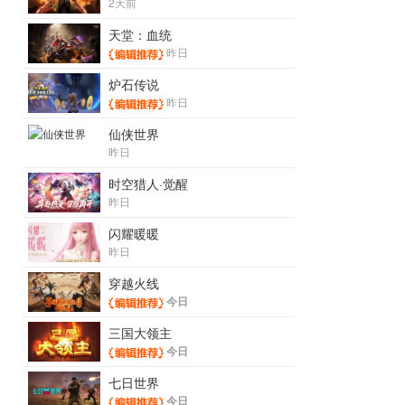
2天前
天堂：血统
昨日
炉石传说
昨日
仙侠世界
昨日
时空猎人·觉醒
昨日
闪耀暖暖
昨日
穿越火线
今日
三国大领主
今日
七日世界
今日