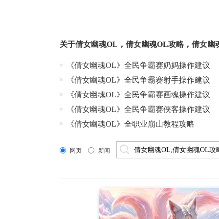
关于
倩女幽魂OL
，
倩女幽魂OL攻略
，
倩女幽
《倩女幽魂OL》全民争霸赛奶妈操作建议
《倩女幽魂OL》全民争霸赛射手操作建议
《倩女幽魂OL》全民争霸赛画魂操作建议
《倩女幽魂OL》全民争霸赛侠客操作建议
《倩女幽魂OL》全职业崩山教程攻略
网页
新闻