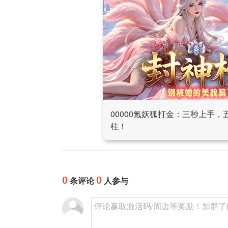
00000氪妖狐打金：三秒上手
柱！
0
0
条评论
人参与
评论赢取激活码/周边等奖励！加群了解详情