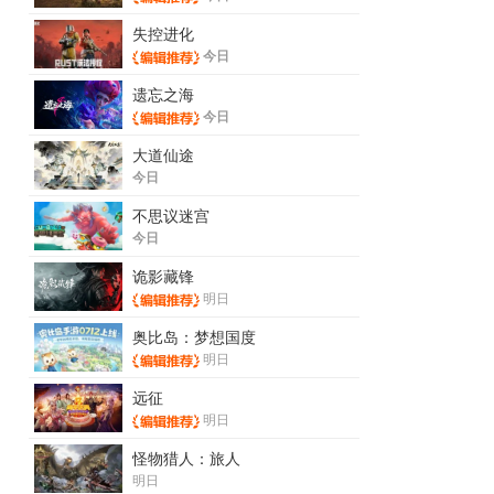
失控进化
今日
遗忘之海
今日
大道仙途
今日
不思议迷宫
今日
诡影藏锋
明日
奥比岛：梦想国度
明日
远征
明日
怪物猎人：旅人
明日