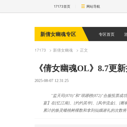
17173首页
网站导航
新倩女幽魂专区
专区首页
17173
新倩女幽魂
正文
《倩女幽魂OL》8.7更
2025-08-07 12:31:25
"监天司(870)"和"琅琊榜(872)"合服
宴】在[忆江南]、[灼灼其华]、[风华流金]、[
累计的焕灵蟠桃树棵数和拿到仙娥谢礼的次数将