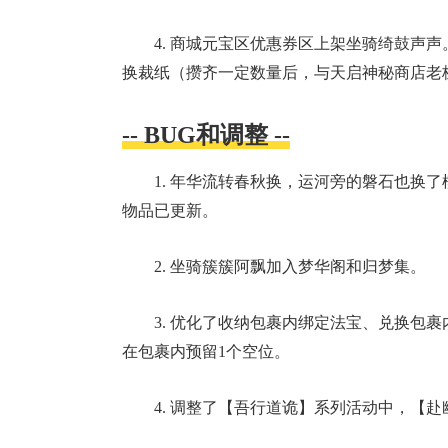
4. 商城元宝区优惠券区上架坐骑绮鼓声
换裁纸（攒齐一定数量后，与天启神秘商店老
-- BUG和调整 --
1. 年华流转春秋换，运河旁的磐石也换
物品已更新。
2. 坐骑簇簇阿飘加入梦华阁和归梦集。
3. 优化了收纳包裹内绑定法宝、兑换包
在包裹内预留1个空位。
4. 调整了【吾行道诡】系列活动中，【赴