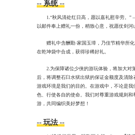
-- 系统 --
1.“秋风清处红日高，愿以嘉礼慰辛劳。” 
以邮件奉上赠礼一份，稍致心意，祝愿仗剑河
赠礼中含酬勤·家国玉璋，乃佳节精华所
在乾坤袋中合成，获得珍稀好礼。
2.为保障诸位少侠的游玩体验，将加大对
后
，将调整石臼水狱出狱的保证金额度及清除
游戏环境是我们的目的。在游戏中，不论是我
色、行使各自的使命。我们对尊重游戏规则和
游，共同编织美好梦想！
-- 玩法 --