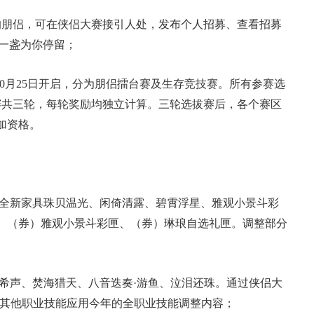
适的朋侣，可在侠侣大赛接引人处，发布个人招募、查看招募
有一盏为你停留；
10月25日
开启，分为朋侣擂台赛及生存竞技赛。所有参赛选
赛共三轮，每轮奖励均独立计算。三轮选拔赛后，各个赛区
加资格。
探秋，全新家具珠贝温光、闲倚清露、碧霄浮星、雅观小景斗彩
、（券）雅观小景斗彩匣、（券）琳琅自选礼匣。调整部分
天律希声、焚海猎天、八音迭奏·游鱼、泣泪还珠。通过侠侣大
分其他职业技能应用今年的全职业技能调整内容；