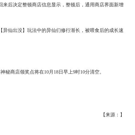
，回来后决定整顿商店信息显示，整顿后，通用商店界面新增
之【异仙出没】玩法中的异仙们修行渐长，被喂食后的成长速
的天启神秘商店领奖点将在
10月18日早上9时10分
清空。
【来源：】