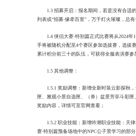
1.3 招募开启：报名期间，若是没有合
列表或“招募·缘牵百里”，万千灯火璀璨，总
1.4 侠侣大赛·特别篇正式比赛将从
2024年
手将被随机分配至4个赛区参加选拔赛，选拔
累计积分前三十的队伍，可获得全服表演赛参
1.5 其他调整：
1.5.1 奖励调整：新增全新时装云影
匣、雅观小景自选匣、（券）盆景芳菲斗彩匣
奖励内容，详情可至官网查看；
1.5.2 职业技能：新增吟潮职业技能：
赛·特别篇预备场地中的NPC公子景学习的部