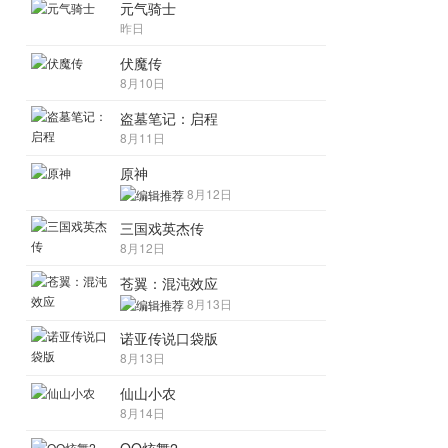
元气骑士
昨日
伏魔传
8月10日
盗墓笔记：启程
8月11日
原神
8月12日
三国戏英杰传
8月12日
苍翼：混沌效应
8月13日
诺亚传说口袋版
8月13日
仙山小农
8月14日