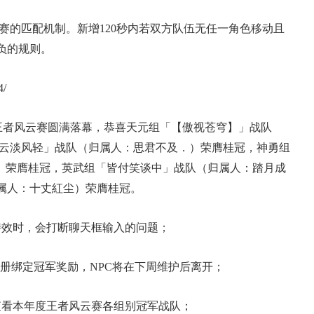
擂台赛的匹配机制。新增120秒内若双方队伍无任一角色移动且
负的规则。
4/
年度王者风云赛圆满落幕，恭喜天元组「【傲视苍穹】」战队
「云淡风轻」战队（归属人：思君不及．）荣膺桂冠，神勇组
°）荣膺桂冠，英武组「皆付笑谈中」战队（归属人：踏月成
属人：十丈紅尘）荣膺桂冠。
录特效时，会打断聊天框输入的问题；
擂鼓助威册绑定冠军奖励，NPC将在下周维护后离开；
，查看本年度王者风云赛各组别冠军战队；