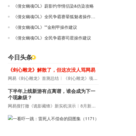
《倩女幽魂OL》蔚影灼华情侣染&仿染攻略
《倩女幽魂OL》全民争霸赛晕狐魅者操作建议
《倩女幽魂OL》**金刚甲操作建议
《倩女幽魂OL》全民争霸赛司星操作建议
今日头条
《剑心雕龙》解散了，但这次没人骂网易
网易《剑心雕龙》首测总结
《剑心雕龙》项目宣布解散
下半年上线新游有点离谱，谁会成为下一
个现象级？
网易搜打撤《诡影藏锋》新实机演示
8月新游前瞻：《诡秘之主》领衔