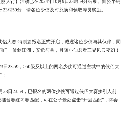
丽人行】活动已在2024年10月9日23时59分结束。仙姿小铺
6日23时59分
，请各位少侠及时兑换和领取淬灵奖励。
4年度侠侣大赛·特别篇报名正式开启，诚邀诸位少侠与其伙伴，同
同门，仗剑江湖，安危与共，且随小仙君看三界风云变幻！
3日23:59
，
≥50级
及以上的两名少侠可通过主城中的侠侣大
17周年庆典 争霸赛大区火
”；
爆开启
月23日23:59
，已报名的两位少侠可通过侠侣大赛接引人前
侣擂台赛练习赛匹配，可在公子景处点击“开启匹配”，将会