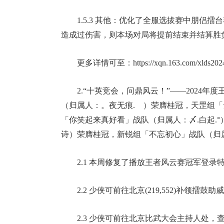
1.5.3 其他：优化了全服选拔赛中朋侣
造成过伤害，则本场对局将提前结束并结算胜
更多详情可至：https://xqn.163.com/xlds202
2.“十英竞会，问鼎风云！”——2024
（归属人：。夜无痕.ゞ）荣膺桂冠，天罡组
「你笑起来真好看」战队（归属人：〆.白起.
诗）荣膺桂冠，新锐组「不忘初心」战队（归
2.1 本周修复了播放王者风云赛冠军登
2.2 少侠可前往北京(219,552)补领
2.3 少侠可前往北京比武大会主持人处