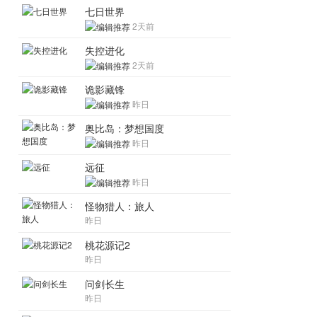
七日世界
2天前
失控进化
2天前
诡影藏锋
昨日
奥比岛：梦想国度
昨日
远征
昨日
怪物猎人：旅人
昨日
桃花源记2
昨日
问剑长生
昨日