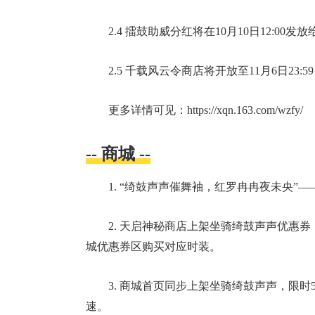
2.4 擂鼓助威分红将在
10月10日12:00
发放
2.5 千载风云令商店将开放至
11月6日23:59
更多详情可见：https://xqn.163.com/wzfy/
-- 商城 --
1. “绮鼓声声催舞袖，红罗冉冉夜未央”
2. 天启神秘商店上架坐骑绮鼓声声优惠
城优惠券区购买对应时装。
3. 商城首页同步上架坐骑绮鼓声声，限
速。