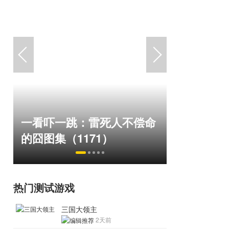
绅士日报
一看吓一跳：雷死人不偿命
拉爆了！
的囧图集（1171）
play
热门测试游戏
三国大领主
2天前