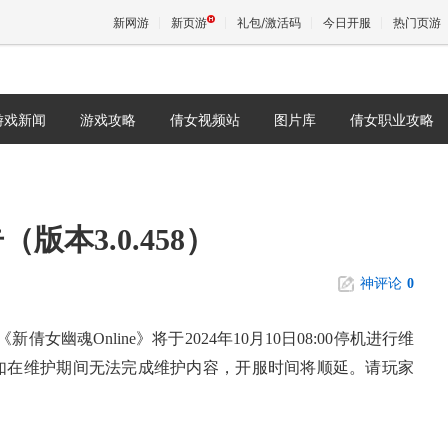
新网游
新页游
礼包/激活码
今日开服
热门页游
游戏新闻
游戏攻略
倩女视频站
图片库
倩女职业攻略
魔兽
天堂
本3.0.458）
王权与
神评论
0
倩女幽魂Online》将于
2024年10月10日08:00
停机进行维
如在维护期间无法完成维护内容，开服时间将顺延。请玩家