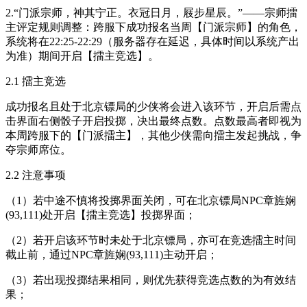
2.“门派宗师，神其宁正。衣冠日月，屐步星辰。”——宗师擂
主评定规则调整：跨服下成功报名当周【门派宗师】的角色，
系统将在
22:25-22:29
（服务器存在延迟，具体时间以系统产出
为准）期间开启【擂主竞选】。
2.1 擂主竞选
成功报名且处于北京镖局的少侠将会进入该环节，开启后需点
击界面右侧骰子开启投掷，决出最终点数。点数最高者即视为
本周跨服下的【门派擂主】，其他少侠需向擂主发起挑战，争
夺宗师席位。
2.2 注意事项
（1）若中途不慎将投掷界面关闭，可在北京镖局NPC章旌娴
(93,111)处开启【擂主竞选】投掷界面；
（2）若开启该环节时未处于北京镖局，亦可在竞选擂主时间
截止前，通过NPC章旌娴(93,111)主动开启；
（3）若出现投掷结果相同，则优先获得竞选点数的为有效结
果；