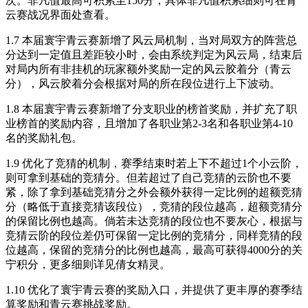
次。非凡值最高可积累至150分，具体非凡值积累细则可在青
云赛战况界面处查看。
1.7 本届寰宇青云赛新增了风云局机制，当对局双方的阵营总
分达到一定值且差距较小时，会由系统判定为风云局，结束后
对局内所有非挂机的玩家额外奖励一定的风云胶着分（青云
分），风云胶着分会根据对局的所在段位进行上下波动。
1.8 本届寰宇青云赛新增了分支职业的榜首奖励，并扩充了职
业榜首的奖励内容，且增加了各职业第2-3名和各职业第4-10
名的奖励礼包。
1.9 优化了竞猜的机制，赛季结束时若上下不超过1个小云阶，
则可拿到基础的竞猜分。但若超过了自己竞猜的云阶也不要
紧，除了拿到基础竞猜分之外会额外获得一定比例的超额竞猜
分（略低于直接竞猜该段位），竞猜的段位越高，超额竞猜分
的保留比例也越高。倘若未达竞猜的段位也不要灰心，根据与
竞猜云阶的段位差仍可保留一定比例的竞猜分，同样竞猜的段
位越高，保留的竞猜分的比例也越高，最高可获得4000分的关
宁积分，更多细则详见倩女精灵。
1.10 优化了寰宇青云赛的奖励入口，并提供了更丰厚的赛季结
算奖励和青云赛挑战奖励。