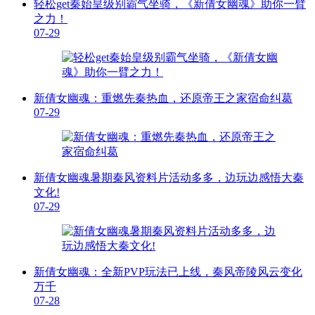
轻松get秦始皇级别霸气坐骑，《新倩女幽魂》助你一臂
之力！
07-29
新倩女幽魂：重燃先秦热血，还原帝王之家宿命纠葛
07-29
新倩女幽魂暑期秦风资料片活动多多，边玩边感悟大秦
文化!
07-29
新倩女幽魂：全新PVP玩法已上线，秦风帝陵风云变化
万千
07-28