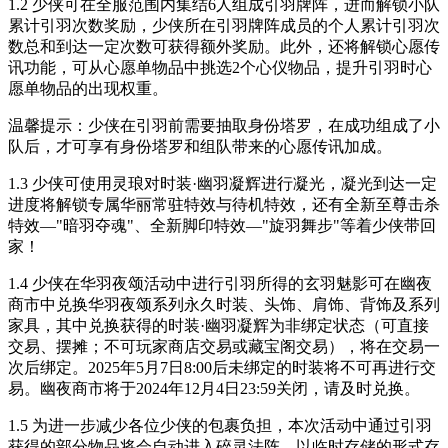
1.2 少侠可在全服范围内集结6人组成引羽牌阵，进而解锁小队
累计引羽次数奖励，少侠所在引羽牌阵成员的个人累计引羽次
数总和到达一定次数可获得额外奖励。此外，还将解锁心愿传
讯功能，可从心愿单物品中挑选2个心仪物品，提升引羽时心
愿单物品的出现权重。
温馨提示：少侠在引羽前需要抽取身份塔罗，在成功组成了小
队后，才可享有身份塔罗和组队带来的心愿传讯加成。
1.3 少侠可使用灵琅对时装·幽羽凝辉进行凝光，凝光到达一定
进度将解锁专属华丽常驻特效与待机特效，还有全新至尊击杀
特效—"暗羽夺魂"、全新脚印特效—"旋羽舞步"等着少侠带回
家！
1.4 少侠在华羽夜颂活动中进行引羽所得的玄羽魅影可在幽夜
商市中兑换华羽夜颂系列永久时装、头饰、肩饰、背饰及系列
家具，其中兑换获得的时装·幽羽凝辉为非绑定状态（可直接
交易、摆摊；不可玩家商店交易或藏宝阁交易），将在交易一
次后绑定。
2025年5月7日8:00后
未绑定的时装将不可再进行交
易。幽夜商市将于
2024年12月4日23:59
关闭，请及时兑换。
1.5 为进一步减少各位少侠的包裹负担，本次活动中通过引羽
获得的部分物品将会自动进入碎灵法阵，以临时存储的形式存