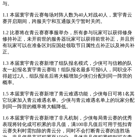
与。
1.1 本届寰宇青云赛每场对阵人数为40人对战40人，寰宇青云
赛开启期间，跨服关宁和互通版关宁暂时关闭。
1.2 比赛将在青云赛赛事服举办，所有参与玩家可以获得修身
修持补正，未开前世的服务器玩家可以获得前世补正，并且所
有玩家可以在准备区刘应国处领取节日属性点补正以及神兵补
正。
1.3 本届寰宇青云赛新增了组队报名模式，少侠可与信赖的队
友一起报名寰宇青云赛啦！组队报名最多可报6人，同职业不
得超过2人，组队报名后将大幅增加少侠们分配到同一阵营的
概率。
1.5 本届寰宇青云赛新增了青云难遇功能，少侠每日可将1名其
它玩家加入青云难遇名单。少侠与青云难遇名单上的玩家分配
到同一阵营的概率将大幅降低。
1.6 本届寰宇青云赛新增了非凡机制，少侠每局青云赛的优秀
表现将转化成可积累的非凡值，满100非凡值后可用于抵扣青
云赛失利时需扣除的青云分，同时不会打断青云赛的连胜场