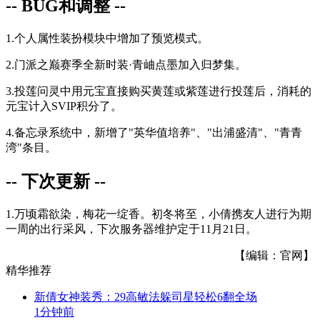
-- BUG和调整 --
1.个人属性装扮模块中增加了预览模式。
2.门派之巅赛季全新时装·青岫点墨加入归梦集。
3.投莲问灵中用元宝直接购买黄莲或紫莲进行投莲后，消耗的
元宝计入SVIP积分了。
4.备忘录系统中，新增了"英华值培养"、"出浦盛清"、"青青
湾"条目。
-- 下次更新 --
1.万顷霜欲染，梅花一绽香。初冬将至，小倩携友人进行为期
一周的出行采风，下次服务器维护定于
11月21日
。
【编辑：官网】
精华推荐
新倩女神装秀：29高敏法躲司星轻松6翻全场
1分钟前