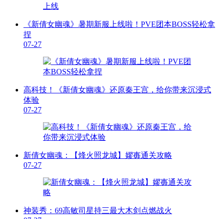
《新倩女幽魂》暑期新服上线啦！PVE团本BOSS轻松拿
捏
07-27
高科技！《新倩女幽魂》还原秦王宫，给你带来沉浸式
体验
07-27
新倩女幽魂：【烽火照龙城】嫪毐通关攻略
07-27
神装秀：69高敏司星持三最大木剑点燃战火