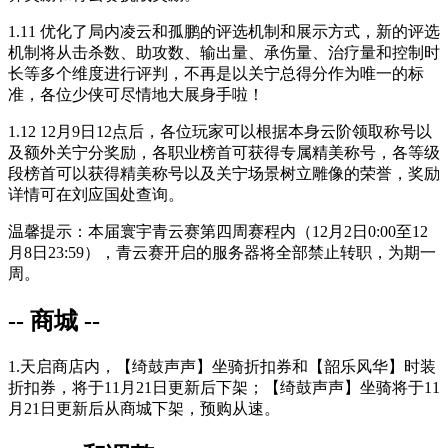
1.11 优化了局内凌云和孤鹏的评选机制和展示方式，新的评选
机制将从击杀数、助攻数、输出量、承伤量、治疗量和控制时
长等多个维度进行评判，不再是以关宁总得分作为唯一的标
准，各位少侠可尽情地大展身手啦！
1.12
12月9日12点后
，各位玩家可以根据本身云阶领取称号以
及额外关宁分奖励，各职业榜首可获得专属精美称号，各等级
段榜首可以获得精美称号以及关宁场景树立雕像的荣誉，奖励
详情可在刘应国处查询。
温馨提示：本届寰宇青云赛第四周赛程内（
12月2日0:00至12
月8日23:59
），青云赛开启的服务器将全部禁止转职，为期一
周。
-- 商城 --
1.天启商店内，【绮鼓声声】坐骑折扣券和【韶乐风华】时装
折扣券，将于
11月21日更新后
下架；【绮鼓声声】坐骑将于
11
月21日更新后
从商城下架，预购从速。