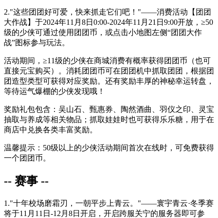
2."这些团团好可爱，快来抓走它们吧！"——消费活动【团团
大作战】于
2024年11月8日0:00-2024年11月21日9:00
开放，
≥50
级
的少侠可通过使用团团币，或点击小地图左侧“团团大作
战”图标参与玩法。
活动期间，
≥11级
的少侠在商城消费有概率获得团团币（也可
直接元宝购买）。消耗团团币可在团团机中抓取团团，根据团
团造型类型可获得对应奖励。还有奖励丰厚的神秘幸运转盘，
等待运气爆棚的少侠发现哦！
奖励礼包包含：吴山石、甄惠券、陶然酒曲、羽仪之印、灵宝
抽取与养成等相关物品；抓取娃娃时也可获得乐乐糖，用于在
商店中兑换各类丰富奖励。
温馨提示：50级以上的少侠活动期间首次在线时，可免费获得
一个团团币。
-- 赛事 --
1."十年校场磨霜刃，一朝平步上青云。"——寰宇青云·冬季赛
将于
11月11日-12月8日
开启，开启跨服关宁的服务器即可参