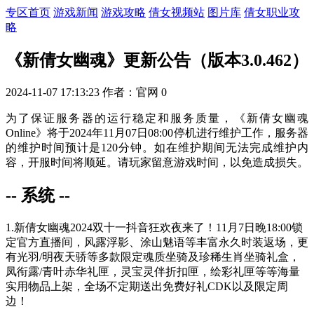
专区首页
游戏新闻
游戏攻略
倩女视频站
图片库
倩女职业攻
略
《新倩女幽魂》更新公告（版本3.0.462）
2024-11-07 17:13:23
作者：官网
0
为了保证服务器的运行稳定和服务质量，《新倩女幽魂
Online》将于
2024年11月07日08:00
停机进行维护工作，服务器
的维护时间预计是
120分钟
。如在维护期间无法完成维护内
容，开服时间将顺延。请玩家留意游戏时间，以免造成损失。
-- 系统 --
1.新倩女幽魂2024双十一抖音狂欢夜来了！
11月7日晚18:00
锁
定官方直播间，风露浮影、涂山魅语等丰富永久时装返场，更
有光羽/明夜天骄等多款限定魂质坐骑及珍稀生肖坐骑礼盒，
凤衔露/青叶赤华礼匣，灵宝灵伴折扣匣，绘彩礼匣等等海量
实用物品上架，全场不定期送出免费好礼CDK以及限定周
边！