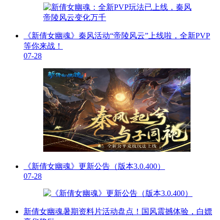
《新倩女幽魂》秦风活动“帝陵风云”上线啦，全新PVP
等你来战！
07-28
《新倩女幽魂》更新公告（版本3.0.400）
07-28
新倩女幽魂暑期资料片活动盘点！国风震撼体验，白嫖