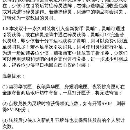
在，少侠可在引羽后前往碎灵法阵，右键点选物品回收至包裹
或对其进行碎灵操作。若选择碎灵，则选中的物品将会消失，
并转化为一定数目的灵哨。
1.6 本次双十一永久时装将引入全新货币"灵哨"，灵哨可通过
引羽获得，或在碎灵法阵中通过碎灵获得，灵哨可1:1完全替
代灵琅，即少侠若十分幸运地获得了灵哨，则可以免费引羽直
至灵哨耗尽！若不足单次引羽消耗，则可使用灵琅进行补足，
为进一步回馈各位少侠，幽夜商市中还放置了折扣券，少侠们
可以使用灵琅和灵哨的组合支付进行兑换，进一步减少引羽成
本，祝各位少侠早日抱回自己心仪的时装！
温馨提示：
(1) 幽羽华裳匣、夜颂风华匣、身耀明曦匣、夜羽拂肩匣可在
全服寄售商店琅玕坊中寄售，一旦打开匣子，将无法寄售；
(2) 点数兑换为灵琅时将获得领奖点数，如有开通SVIP，则获
得SVIP积分；
(3) 转服后少侠加入新的引羽牌阵也会保留转服前的个人累计
次数。