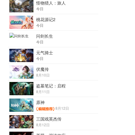
怪物猎人：旅人
今日
桃花源记2
今日
问剑长生
今日
元气骑士
今日
伏魔传
8月10日
盗墓笔记：启程
8月11日
原神
8月12日
三国戏英杰传
8月12日