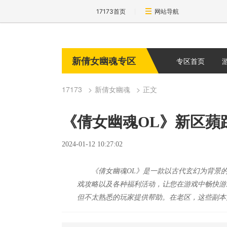
17173首页
网站导航
新倩女幽魂专区
专区首页
17173
新倩女幽魂
正文
《倩女幽魂OL》新区蘋
2024-01-12 10:27:02
《倩女幽魂OL》是一款以古代玄幻为背景
戏攻略以及各种福利活动，让您在游戏中畅快游
但不太熟悉的玩家提供帮助。在老区，这些副本