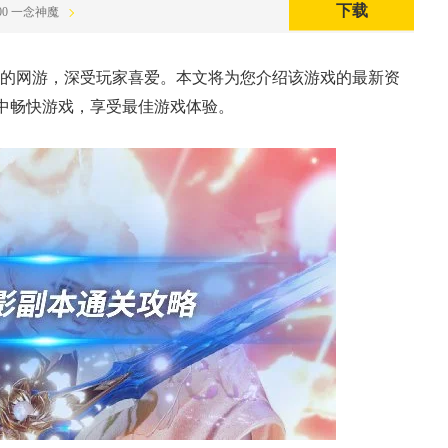
下载
00:00 一念神魔
景的网游，深受玩家喜爱。本文将为您介绍该游戏的最新资
中畅快游戏，享受最佳游戏体验。