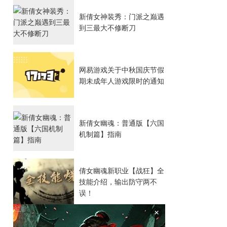
新倩女神装秀：门派之巅遇
到三最大不修断刀
网易游戏关于中秋国庆节假
期未成年人游戏限时的通知
新倩女幽魂：普通版【六国
机制篇】指南
倩女幽魂新职业【战狂】全
技能介绍，输出防守两不
误！
×