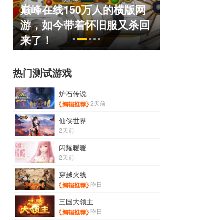
巅峰在线150万人的横版网
盘点8月扎
命
游，如今带着怀旧服又杀回
玩家想扔
来了！
恋爱？
热门测试游戏
炉石传说
2天前
仙侠世界
2天前
闪耀暖暖
2天前
穿越火线
昨日
三国大领主
昨日