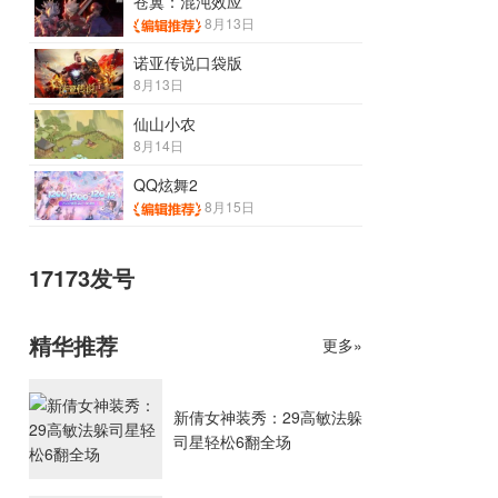
苍翼：混沌效应
8月13日
诺亚传说口袋版
8月13日
仙山小农
8月14日
QQ炫舞2
8月15日
17173发号
精华推荐
更多»
新倩女神装秀：29高敏法躲
司星轻松6翻全场