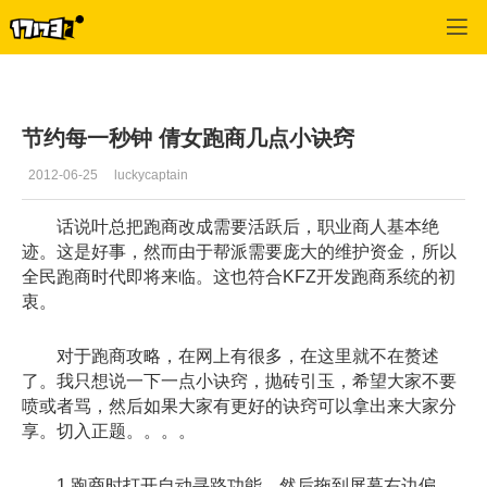
倩女幽魂OL
>
任务
>
正文
节约每一秒钟 倩女跑商几点小诀窍
2012-06-25
luckycaptain
话说叶总把跑商改成需要活跃后，职业商人基本绝
迹。这是好事，然而由于帮派需要庞大的维护资金，所以
全民跑商时代即将来临。这也符合KFZ开发跑商系统的初
衷。
对于跑商攻略，在网上有很多，在这里就不在赘述
了。我只想说一下一点小诀窍，抛砖引玉，希望大家不要
喷或者骂，然后如果大家有更好的诀窍可以拿出来大家分
享。切入正题。。。。
1.跑商时打开自动寻路功能，然后拖到屏幕右边偏