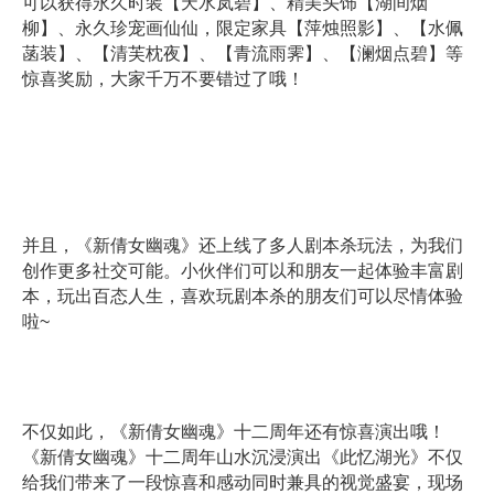
可以获得永久时装【天水岚碧】、精美头饰【湖间烟
柳】、永久珍宠画仙仙，限定家具【萍烛照影】、【水佩
菡装】、【清芙枕夜】、【青流雨霁】、【澜烟点碧】等
惊喜奖励，大家千万不要错过了哦！
并且，《新倩女幽魂》还上线了多人剧本杀玩法，为我们
创作更多社交可能。小伙伴们可以和朋友一起体验丰富剧
本，玩出百态人生，喜欢玩剧本杀的朋友们可以尽情体验
啦~
不仅如此，《新倩女幽魂》十二周年还有惊喜演出哦！
《新倩女幽魂》十二周年山水沉浸演出《此忆湖光》不仅
给我们带来了一段惊喜和感动同时兼具的视觉盛宴，现场