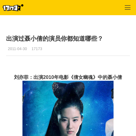
倩女幽魂OL
>
推荐
>
正文
出演过聂小倩的演员你都知道哪些？
2011-04-30
17173
刘亦菲：出演2010年电影《倩女幽魂》中的聂小倩