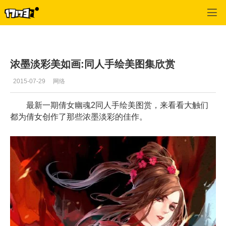
倩女幽魂OL
>
玩家交流
>
正文
浓墨淡彩美如画:同人手绘美图集欣赏
2015-07-29
网络
最新一期倩女幽魂2同人手绘美图赏，来看看大触们
都为倩女创作了那些浓墨淡彩的佳作。