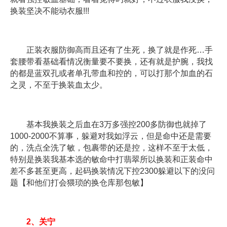
换装坚决不能动衣服!!!
正装衣服防御高而且还有了生死，换了就是作死…手
套腰带看基础看情况衡量要不要换，还有就是护腕，我找
的都是蓝双孔或者单孔带血和控的，可以打那个加血的石
之灵，不至于换装血太少。
基本我换装之后血在3万多强控200多防御也就掉了
1000-2000不算事，躲避对我如浮云，但是命中还是需要
的，洗点全洗了敏，包裹带的还是控，这样不至于太低，
特别是换装我基本选的敏命中打翡翠所以换装和正装命中
差不多甚至更高，起码换装情况下控2300躲避以下的没问
题【和他们打会猥琐的换仓库那包敏】
2、关宁