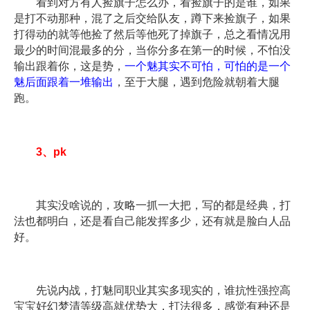
看到对方有人捡旗子怎么办，看捡旗子的是谁，如果
是打不动那种，混了之后交给队友，蹲下来捡旗子，如果
打得动的就等他捡了然后等他死了掉旗子，总之看情况用
最少的时间混最多的分，当你分多在第一的时候，不怕没
输出跟着你，这是势，
一个魅其实不可怕，可怕的是一个
魅后面跟着一堆输出
，至于大腿，遇到危险就朝着大腿
跑。
3、pk
其实没啥说的，攻略一抓一大把，写的都是经典，打
法也都明白，还是看自己能发挥多少，还有就是脸白人品
好。
先说内战，打魅同职业其实多现实的，谁抗性强控高
宝宝好幻梦清等级高就优势大，打法很多，感觉有种还是