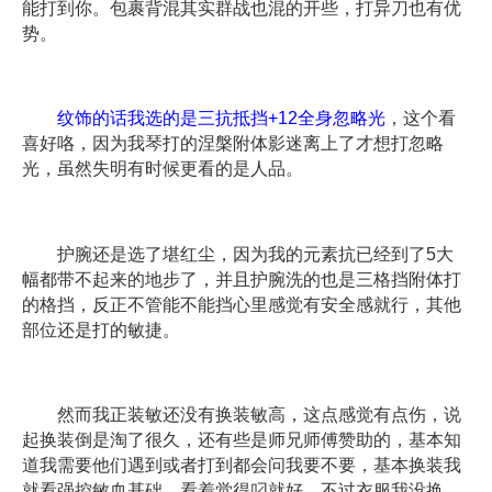
能打到你。包裹背混其实群战也混的开些，打异刀也有优
势。
纹饰的话我选的是三抗抵挡+12全身忽略光
，这个看
喜好咯，因为我琴打的涅槃附体影迷离上了才想打忽略
光，虽然失明有时候更看的是人品。
护腕还是选了堪红尘，因为我的元素抗已经到了5大
幅都带不起来的地步了，并且护腕洗的也是三格挡附体打
的格挡，反正不管能不能挡心里感觉有安全感就行，其他
部位还是打的敏捷。
然而我正装敏还没有换装敏高，这点感觉有点伤，说
起换装倒是淘了很久，还有些是师兄师傅赞助的，基本知
道我需要他们遇到或者打到都会问我要不要，基本换装我
就看强控敏血基础，看着觉得叼就好，不过衣服我没换，