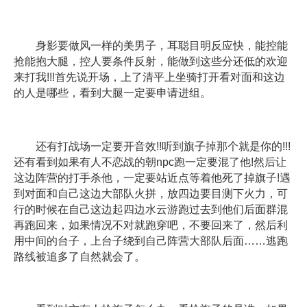
身影要做风一样的美男子，耳聪目明反应快，能控能
抢能抱大腿，控人要条件反射，能做到这些分还低的欢迎
来打我!!!首先说开场，上了清平上坐骑打开看对面和这边
的人是哪些，看到大腿一定要申请进组。
还有打战场一定要开音效!!听到旗子掉那个就是你的!!!
还有看到如果有人不恋战的朝npc跑一定要混了他!然后让
这边阵营的打手杀他，一定要站近点等着他死了掉旗子!遇
到对面和自己这边大部队火拼，放四边要目测下火力，可
行的时候在自己这边起四边水云游跑过去到他们后面群混
再跑回来，如果情况不对就跑穿吧，不要回来了，然后利
用中间的台子，上台子绕到自己阵营大部队后面……逃跑
路线被追多了自然就会了。