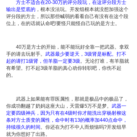
方士不适合在20-30万的评分段玩，在这评分段方士
输出是埑底的
，根本没法玩。开发组根本就没想加强这个
评分段的方士，所以那些喊弱的看看自己有没有在这个段
位上，在的话就认命吧!要怪只能怪自己玩的是方士。
40万是方士的开始，能不能玩好全靠一把武器。拿双
手的请去玩射手。
武器最少要逆天，3级肾是标配。打不
起的请打1级肾，但羊脂一定要3级
。无论打谁，有羊脂就
有希望。打不起3级羊脂的真心劝你转职吧，你伤不起
的。
武器上如果能有罪医属性，那就是极品中的极品了，
你成功翻越了奶妈这座大山，天雷爆5万不是梦。
武器一
定要四级神兵，因为只有在4级时你才能洗出穿杨射柳这
条对方士质变的属性，命中时有13的概率加440点命中，
持续很久的时间
。你还在为打不中人而烦恼吗?开发组早
就为你想好了出路。