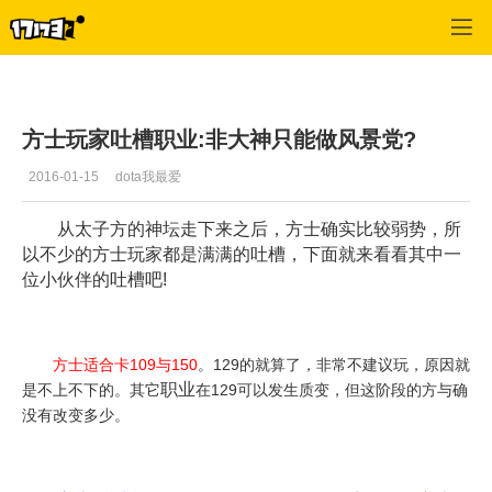
倩女幽魂OL
>
玩家交流
>
正文
方士玩家吐槽职业:非大神只能做风景党?
2016-01-15
dota我最爱
从太子方的神坛走下来之后，方士确实比较弱势，所
以不少的方士玩家都是满满的吐槽，下面就来看看其中一
位小伙伴的吐槽吧!
方士适合卡109与150
。129的就算了，非常不建议玩，原因就
职业
是不上不下的。其它
在129可以发生质变，但这阶段的方与确
没有改变多少。