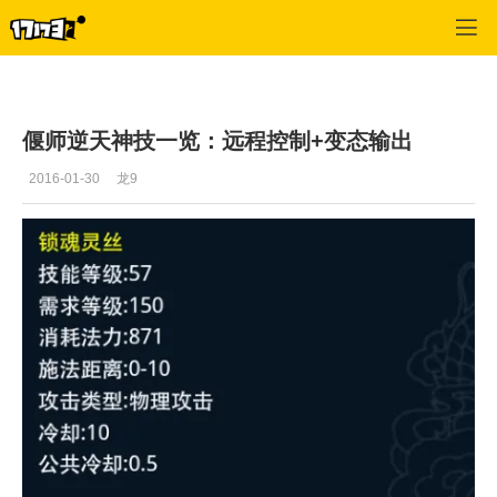
倩女幽魂OL
>
玩家交流
>
正文
偃师逆天神技一览：远程控制+变态输出
2016-01-30
龙9