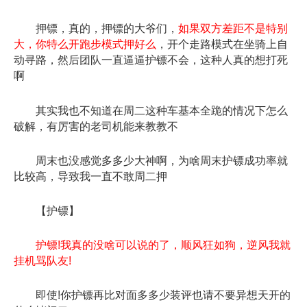
押镖，真的，押镖的大爷们，
如果双方差距不是特别
大，你特么开跑步模式押好么
，开个走路模式在坐骑上自
动寻路，然后团队一直逼逼护镖不会，这种人真的想打死
啊
其实我也不知道在周二这种车基本全跪的情况下怎么
破解，有厉害的老司机能来教教不
周末也没感觉多多少大神啊，为啥周末护镖成功率就
比较高，导致我一直不敢周二押
【护镖】
护镖!我真的没啥可以说的了，顺风狂如狗，逆风我就
挂机骂队友!
即使!你护镖再比对面多多少装评也请不要异想天开的