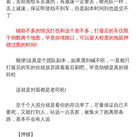
紧，去前面给车丢减伤，有减速一定要丢，敢死队一样，
丢上减速，保证即使劫不到车，但是副本时间到也提交不
了
辅助不多的情况打也和这个差不多，打最后的车仅限
于倒数两个地图，毕竟你堵路口，可以最大程度的拖延押
镖过图的时间!
顺便!这真是个团队副本，如果遇到喊不听，一直都只
打最后的车的你就放弃跟着最后刷吧，毕竟劫镖是真的很
轻松
这就是对面都是老司机!
至于个人混分就是看你的存活率了，尽量保证自己不
要死，又能打到人，站远一点丢群，被集火了跑离那条
路，基本不会有人追
【押镖】