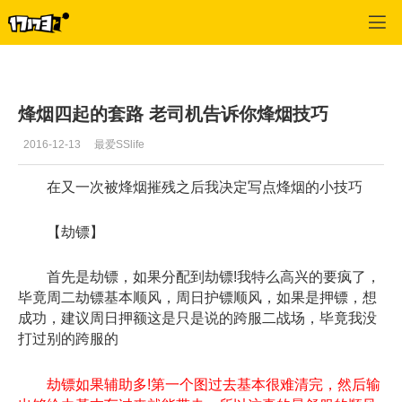
倩女幽魂OL
>
玩家交流
>
正文
烽烟四起的套路 老司机告诉你烽烟技巧
2016-12-13
最爱SSlife
在又一次被烽烟摧残之后我决定写点烽烟的小技巧
【劫镖】
首先是劫镖，如果分配到劫镖!我特么高兴的要疯了，
毕竟周二劫镖基本顺风，周日护镖顺风，如果是押镖，想
成功，建议周日押额这是只是说的跨服二战场，毕竟我没
打过别的跨服的
劫镖如果辅助多!第一个图过去基本很难清完，然后输