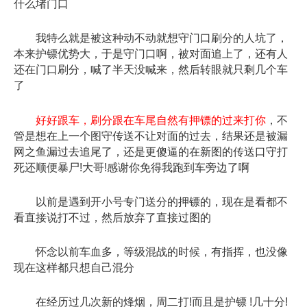
什么堵门口
我特么就是被这种动不动就想守门口刷分的人坑了，
本来护镖优势大，于是守门口啊，被对面追上了，还有人
还在门口刷分，喊了半天没喊来，然后转眼就只剩几个车
了
好好跟车，刷分跟在车尾自然有押镖的过来打你
，不
管是想在上一个图守传送不让对面的过去，结果还是被漏
网之鱼漏过去追尾了，还是更傻逼的在新图的传送口守打
死还顺便暴尸!大哥!感谢你免得我跑到车旁边了啊
以前是遇到开小号专门送分的押镖的，现在是看都不
看直接说打不过，然后放弃了直接过图的
怀念以前车血多，等级混战的时候，有指挥，也没像
现在这样都只想自己混分
在经历过几次新的烽烟，周二打!而且是护镖 !几十分!