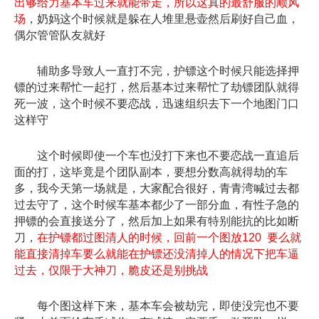
出够给力基本车过来就能带走，所以这真的最舒服的顺风
场
，奶妈这个时候就是躲在人堆里悬壶然后刷好自己血，
偶尔管管队友就好
辅助多导致人一直打不完，护镖这个时候只能选择押
镖的过来帮忙一起打，然后基本过来帮忙了劫镖团队就得
死一波，这个时候不要恋战，迅速组织去下一个地图门口
这样守
这个时候即使一个车也没打下来也不要恋战一直追后
面的打，这毕竟是个团队副本，要想分数高就得劫的车
多，我今天第一场就是，大家配合很好，青青湾喊过去都
过去守了，这个时候车基本都少了一部分血，有性子急的
押镖的会直接送分了，然后加上如果有特别能抗的比如断
刀，
在护镖都过图清人的时候，回前一个图放120 要么就
能直接清掉车要么就能在护镖还没清掉人的情况下把车逼
过去，仅限于大神刀，脆皮还是别挑战
每个图这样下来，基本车会被劫完，即使没完也不要