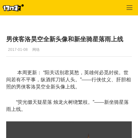
倩女幽魂OL
>
资料
>
正文
男侠客洛昊空全新头像和新坐骑星落雨上线
2017-01-08
网络
本周更新： “阳关话别君莫愁，英雄何必觅封侯。世
间若有不平事，纵酒挥刀斩人头。”——行侠仗义、肝胆相
照的男侠客洛昊空全新头像上线。
“荧光缀天疑星落 烛龙火树绕繁枝。”——新坐骑星落
雨上线。