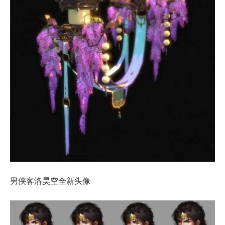
男侠客洛昊空全新头像