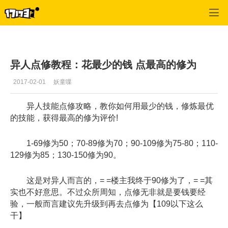
倩女幽魂OL
>
玩家交流
>
正文
异人点修教程：花最少的钱 点最高的修为
2017-02-01
妖童喋
异人技能点修攻略，教你如何用最少的钱，修炼最优
的技能，获得最高的修为评价!
1-69修为50；70-89修为70；90-109修为75-80；110-
129修为85；130-150修为90。
这是对异人而言的，= =楼主我终于90修为了，= =其
实也不好意思。不过众所周知，点修无非就是要钱要经
验，一般而言建议先升级到再去点修为【109以下这么
干】