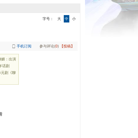
字号：
大
中
小
手机订阅
参与评论(
0
)
【投稿】
柳媚：出演
年话剧
单元剧《聊
倩