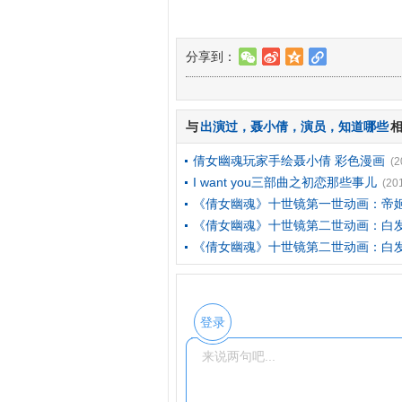
分享到：
w
t
z
l
与
出演过
，
聂小倩
，
演员
，
知道哪些
倩女幽魂玩家手绘聂小倩 彩色漫画
(2
I want you三部曲之初恋那些事儿
(20
《倩女幽魂》十世镜第一世动画：帝
《倩女幽魂》十世镜第二世动画：白
《倩女幽魂》十世镜第二世动画：白
登录