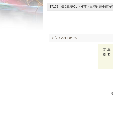
17173
>
倩女幽魂OL
>
推荐
> 出演过聂小倩的
时间：2011-04-30
12:17
文 章
摘 要