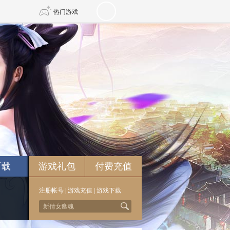
热门游戏
DNF
传奇4
剑网3旗舰版
新天龙八部
自由
诛仙世界
新仙侠5
下载
游戏礼包
付费充值
注册帐号
|
游戏充值
|
游戏下载