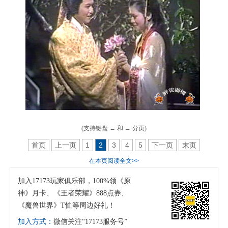
(支持键盘 ← 和 → 分页)
首页
上一页
1
2
3
4
5
下一页
末页
在本页阅读全文>>
加入17173玩家俱乐部，100%领《原
神》月卡、《王者荣耀》888点券、
《魔兽世界》T恤等周边好礼！
加入方式：
微信关注“17173服务号”