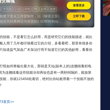
倩女幽魂
查看更多
半写实
2.5D
即时
PK
副本
免费
易麾下雷火工作室制作，以《聊斋志异》
立即下载
他古代经典神话为背景的2.5D即时制仙侠
《倩女幽魂OL》二次封测正在进行中，最
报抢先看！
的技能，不是看它怎么好用，而是研究它们的技能描述，就比
般人用了几年都仔细看过它的介绍，多看看吧，那里有很多你
只知道益气加血广木加治疗而不知道它们的其他妙用，看看你
打怪如何将输出最大化，那就是天仙(副本上的)连翘续毒炽电
，因为连翘续毒这些技能冷却再短也是有一两秒间隔的，能放第
能，你就123456轮着切，绝对比你站桩用着一个技能不放的
?
73首页>>