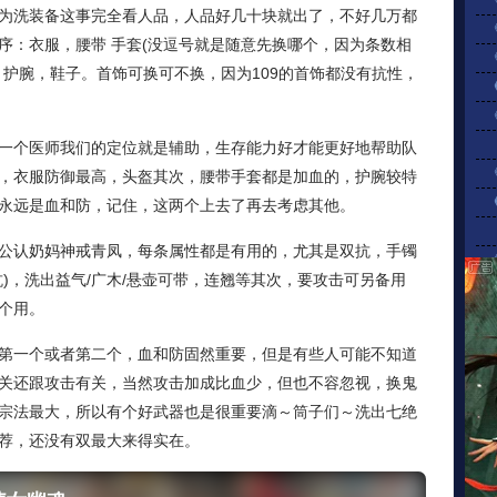
为洗装备这事完全看人品，人品好几十块就出了，不好几万都
序：衣服，腰带 手套(没逗号就是随意先换哪个，因为条数相
，护腕，鞋子。首饰可换可不换，因为109的首饰都没有抗性，
一个医师我们的定位就是辅助，生存能力好才能更好地帮助队
，衣服防御最高，头盔其次，腰带手套都是加血的，护腕较特
永远是血和防，记住，这两个上去了再去考虑其他。
公认奶妈神戒青凤，每条属性都是有用的，尤其是双抗，手镯
)，洗出益气/广木/悬壶可带，连翘等其次，要攻击可另备用
个用。
第一个或者第二个，血和防固然重要，但是有些人可能不知道
关还跟攻击有关，当然攻击加成比血少，但也不容忽视，换鬼
宗法最大，所以有个好武器也是很重要滴～筒子们～洗出七绝
荐，还没有双最大来得实在。