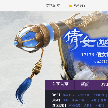
17173首页
网站导航
17173-倩
qn.1717
专区首页
新闻
攻
【新手】
配置要求
|
背景故事
|
人物属性
|
【职业】
偃师
|
射手
|
方士
|
医师
|
魅者
|
【新区经验】
速冲69级
|
选职业
|
冲榜
|