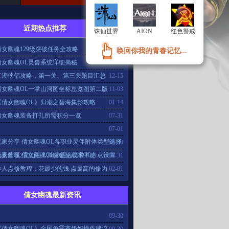
近期热点推荐
更多>>
诛仙世界
诛仙世界
AION
AION
红色警戒
红色警戒
倩女幽魂129级突破任务全攻略
04-10
唤回你我的青春记忆...
唤回你我的青春记忆...
倩女幽魂OL灵兽系统详细揭秘
03-12
江湖侠侣攻略，第一关、第三关题目汇总
12-15
倩女幽魂OL一掌山河图坐标总览图第二版
11-03
《倩女幽魂OL》归潮之碧海集影攻略
01-14
倩女幽魂装备打孔所需积分一览
07-31
07-01
玩家分享 倩女幽魂OL各职业灵伴附体类型选择
08-30
玩家分享 倩女幽魂OL幸运点调整和卡点设置
倩女幽魂2吴山石1-20级强化成本一览
08-31
异人点修教程：花最少的钱 点最高的修为
02-01
倩女幽魂最新资讯
09-30
《倩女幽魂OL》全民争霸赛奶妈操作建议…