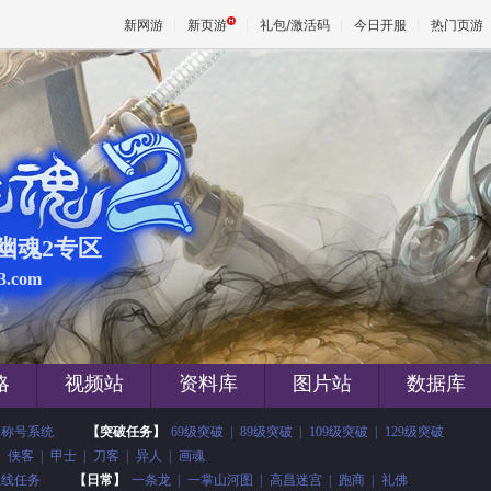
新网游
新页游
礼包/激活码
今日开服
热门页游
魔兽
天堂
女幽魂2专区
王权与
3.com
略
视频站
资料库
图片站
数据库
称号系统
【突破任务】
69级突破
|
89级突破
|
109级突破
|
129级突破
侠客
|
甲士
|
刀客
|
异人
|
画魂
主线任务
【日常】
一条龙
|
一掌山河图
|
高昌迷宫
|
跑商
|
礼佛