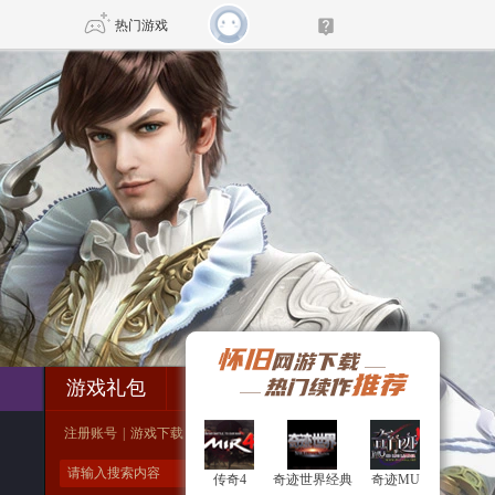
热门游戏
DNF
传奇4
剑网3旗舰版
新天龙八部
自由
诛仙世界
新仙侠5
游戏礼包
付费充值
注册账号
|
游戏下载
|
游戏评测
传奇4
传奇4
奇迹世界经典
奇迹世界经典
奇迹MU
奇迹MU