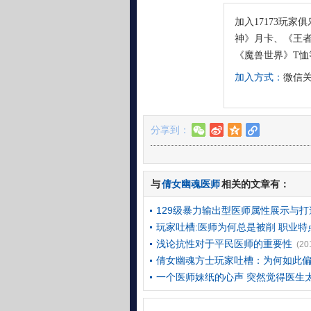
加入17173玩家
神》月卡、《王者
《魔兽世界》T恤
加入方式：
微信关
分享到：
w
t
z
l
与
倩女幽魂医师
相关的文章有：
129级暴力输出型医师属性展示与打
玩家吐槽:医师为何总是被削 职业特
浅论抗性对于平民医师的重要性
(20
倩女幽魂方士玩家吐槽：为何如此
一个医师妹纸的心声 突然觉得医生