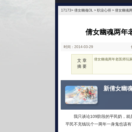
17173
>
倩女幽魂OL
> 职业心得 > 倩女幽魂
倩女幽魂两年老
时间：2014-03-29
17:20
倩女幽魂两年老医师玩家
文 章
摘 要
新倩女幽
我只谈论109阶段的平民奶，
平民不充钱玩个一两年一身鬼也该有