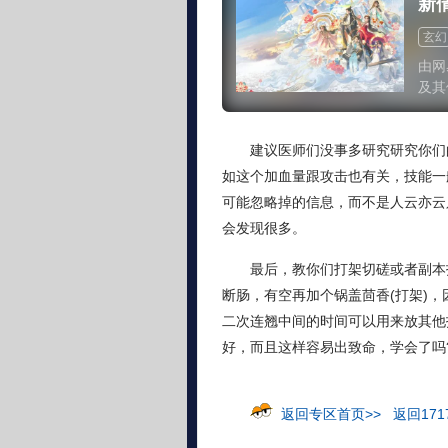
新
玄幻
怀旧
由网
及其
网游
新情
建议医师们没事多研究研究你们
如这个加血量跟攻击也有关，技能一
可能忽略掉的信息，而不是人云亦云
会发现很多。
最后，教你们打架切磋或者副本
断肠，有空再加个锅盖茴香(打架)
二次连翘中间的时间可以用来放其他技
好，而且这样容易出致命，学会了吗
返回专区首页>>
返回171