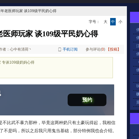
两年老医师玩家 谈109级平民奶心得
字号：
大
中
小
医师玩家 谈109级平民奶心得
作者：心中有清荷丶
手机订阅
参与评论(
0
)
【投稿】
 专谈109级奶妈心得
魂
预约
就是不比武不暴力那种，毕竟这两种奶只有土豪玩得起，我相信
了不是吗，所以之后我只用鬼当基础，部分特例我也会介绍。