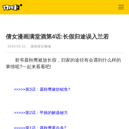
倩女幽魂OL
>
玩家交流
>
正文
倩女漫画满堂酒第4话:长假归途误入兰若
2016-01-11
漫画倩女幽魂
射爷聂秋鹰被放长假，归家的途径有会遇到什么样的
事情呢?一起来看看吧!
>>>>>
第3话：聂秋鹰被炒鱿鱼?
>>>>>
第2话：甲娘的解蛊秘方
>>>>>
第1话：聂秋鹰要自杀?