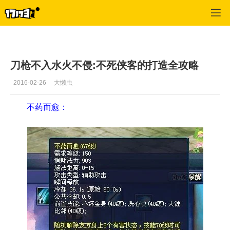
倩女幽魂OL
>
玩家交流
>
正文
刀枪不入水火不侵:不死侠客的打造全攻略
2016-02-26
大懒虫
不药而愈：