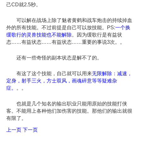
己CD就2.5秒。
可以解在战场上除了魅者黄鹤和战车炮击的持续掉血
外的所有技能。不过前提是自己可以放技能。PS:
一个换
缓歌行的灵兽技能也不能解除
。因为缓歌行是有益状
态……有益状态……有益状态……重要的事说3次。。
还有一些奇怪的副本状态是解不了的。
有这了这个技能，自己就可以用来
无限解除：减速，
定身，射手三火，方士双风，画魂碎意等等疑难杂
症。
。。
也就是几个知名的输出职业只能用原始的技能打侠
客。不能用上各种他们加伤害的技能。那他们的输出就很
有限了。
上一页
下一页